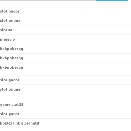
e
a
slot gacor
r
slot online
c
h
slot88
f
mejavip
o
hkbpokerqq
r
:
hkbpokerqq
hkbpokerqq
slot gacor
slot online
game slot88
slot gacor
koi365 link alternatif