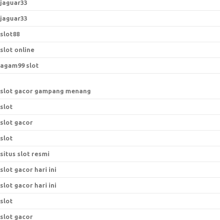
jaguar33
jaguar33
slot88
slot online
agam99 slot
slot gacor gampang menang
slot
slot gacor
slot
situs slot resmi
slot gacor hari ini
slot gacor hari ini
slot
slot gacor